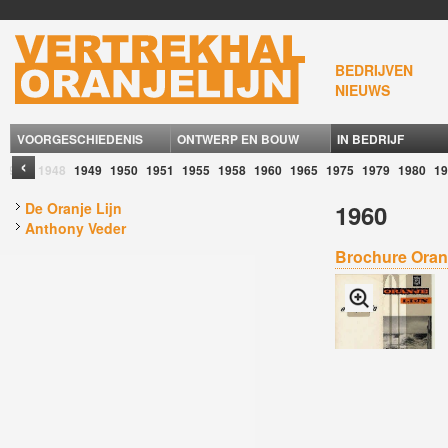
BEDRIJVEN
NIEUWS
VOORGESCHIEDENIS
ONTWERP EN BOUW
IN BEDRIJF
‹
1946
1948
1949
1950
1951
1955
1958
1960
1965
1975
1979
1980
19
De Oranje Lijn
1960
Anthony Veder
Brochure Oranj