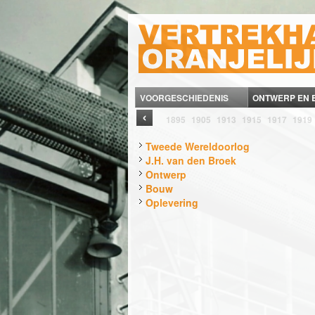
VOORGESCHIEDENIS
ONTWERP EN
‹
1895
1905
1913
1915
1917
1919
Tweede Wereldoorlog
J.H. van den Broek
Ontwerp
Bouw
Oplevering