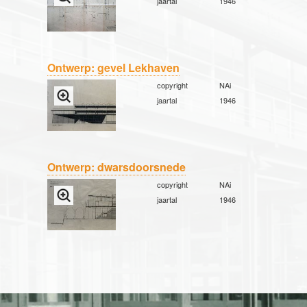
jaartal
1946
Ontwerp: gevel Lekhaven
copyright
NAi
jaartal
1946
Ontwerp: dwarsdoorsnede
copyright
NAi
jaartal
1946