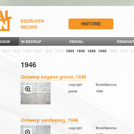
BEDRIJVEN
HISTORIE
NIEUWS
 BOUW
IN BEDRIJF
VERVAL
RENOVAT
1924
1930
1935
1937
1938
1939
1944
1945
1946
1948
1949
1950
1
1946
Ontwerp begane grond, 1946
copyright
BroekBakema
jaartal
1946
Ontwerp verdieping, 1946
copyright
BroekBakema