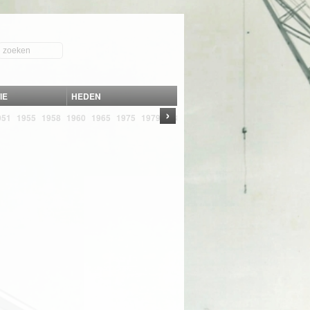
IE
HEDEN
›
951
1955
1958
1960
1965
1975
1979
1980
1982
1989
1993
2004
2005