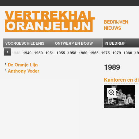
BEDRIJVEN
NIEUWS
VOORGESCHIEDENIS
ONTWERP EN BOUW
IN BEDRIJF
‹
1946
1948
1949
1950
1951
1955
1958
1960
1965
1975
1979
1980
19
De Oranje Lijn
1989
Anthony Veder
Kantoren en di