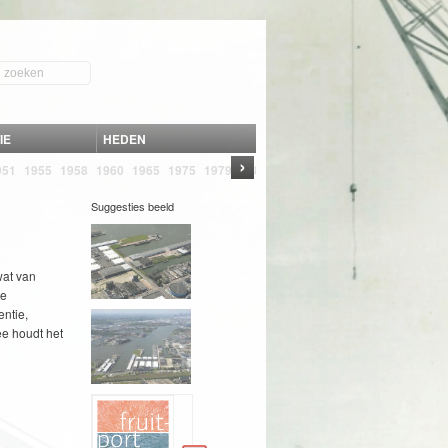
IE
HEDEN
›
951
1955
1958
1960
1965
1975
1979
1980
1982
1989
1993
2004
2005
Suggesties beeld
wat van
le
entie,
e houdt het