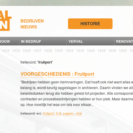
BEDRIJVEN
HISTORIE
NIEUWS
 BOUW
IN BEDRIJF
VERVAL
RENOVAT
1924
1930
1935
1937
1938
1939
1944
1945
1946
1948
1949
1950
1
trefwoord:
'fruitport'
VOORGESCHIEDENIS : Fruitport
"Bedrijven hebben geen herinneringen. Dat hoeft ook niet want alles 
belang is, wordt keurig opgeslagen in archieven. Daarin vinden we al
beleidsstukken terug die hebben geleid tot projecten. Alle correspond
contracten en procesbeschrijvingen hebben er hun plek. Maar daarme
op. Hoe moeilijk het was om iets voor elkaar...
trefwoord(-en):
fruitport
,
fruit
,
sappen
,
visie