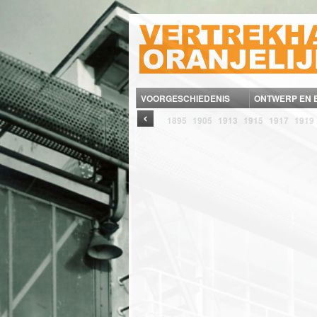
VOORGESCHIEDENIS
ONTWERP EN
‹
1895
1905
1913
1915
1917
1919